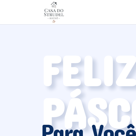
FELI
PÁSC
Para Voc