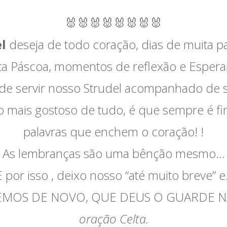
🐰🐰🐰🐰🐰🐰🐰🐰
l
deseja de todo coração, dias de muita p
ta Páscoa, momentos de reflexão e Espera
 servir nosso Strudel acompanhado de so
E o mais gostoso de tudo, é que sempre é f
palavras que enchem o coração! !
As lembranças são uma bênção mesmo…
E por isso , deixo nosso “até muito breve” e.
MOS DE NOVO, QUE DEUS O GUARDE NA
oração Celta.