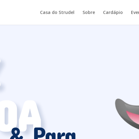
Casa do Strudel
Sobre
Cardápio
Eve
Z
OA
ê & Para