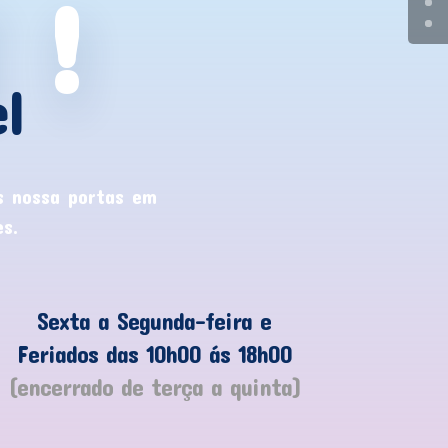
 !
l
s nossa portas em
s.
Sexta a Segunda-feira e
Feriados das 10h00 ás 18h00
(encerrado de terça a quinta)