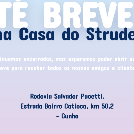
TÉ BREVE
na Casa do Strude
nuamos encerrados, mas esperamos poder abrir a
reve para receber todos os nossos amigos e cliente
Rodovia Salvador Pacetti.
Estrada Bairro Catioca, km 50,2
– Cunha