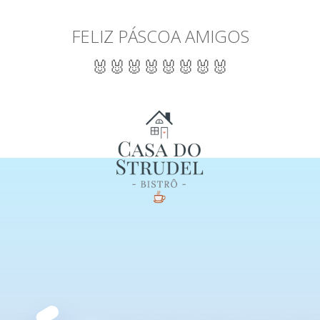
FELIZ PÁSCOA AMIGOS
🐰🐰🐰🐰🐰🐰🐰🐰