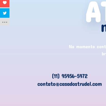
A
No momento conti
b
(11) 95956-5972
contato@casadostrudel.com