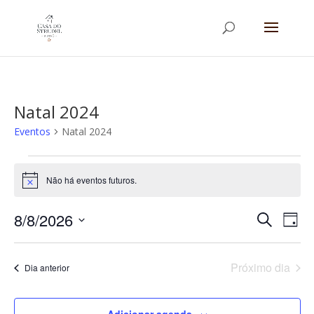
Natal 2024
Eventos
Natal 2024
Eventos
for
Não há eventos futuros.
Notice
agosto
Pesqui
Na
8,
8/8/2026
Procurar
Dia
do
e
2026
eventos
Selecione
vis
navega
a
Eve
Próximo dia
de
Dia anterior
data.
visuais
de