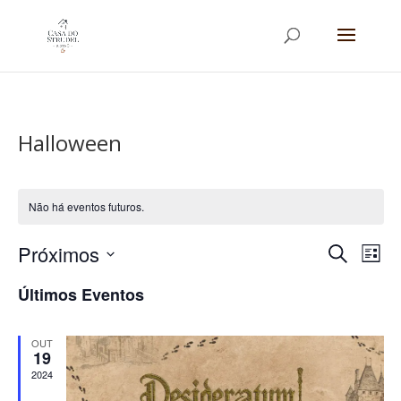
Halloween
Não há eventos futuros.
Pesqui
Na
Próximos
Procurar
Lista
do
e
eventos
Selecione
vis
navega
Últimos Eventos
a
Eve
de
data.
visuais
OUT
19
de
2024
Evento